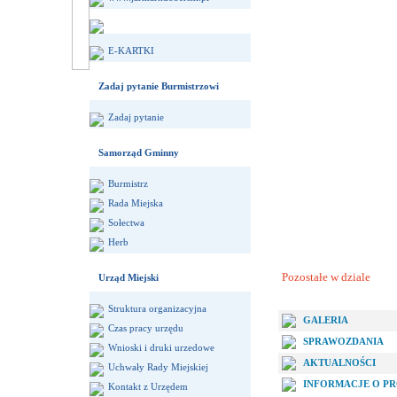
E-KARTKI
Zadaj pytanie Burmistrzowi
Zadaj pytanie
Samorząd Gminny
Burmistrz
Rada Miejska
Sołectwa
Herb
Pozostałe w dziale
Urząd Miejski
Struktura organizacyjna
GALERIA
Czas pracy urzędu
SPRAWOZDANIA
Wnioski i druki urzedowe
AKTUALNOŚCI
Uchwały Rady Miejskiej
INFORMACJE O PR
Kontakt z Urzędem