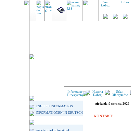
Pow.
Łobez
Łobez
Informator
Historia
Szlak
Turystyczny
Dobrej
Olbrzymów
niedziela
9 sierpnia 2026
ENGLISH INFORMATION
INFORMATIONEN IN DEUTSCH
KONTAKT
www.jarmarkdoberski.pl