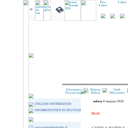
Pow.
Łobez
Łobez
Informator
Historia
Szlak
Turystyczny
Dobrej
Olbrzymów
sobota
8 sierpnia 2026
ENGLISH INFORMATION
INFORMATIONEN IN DEUTSCH
Herb
www.jarmarkdoberski.pl