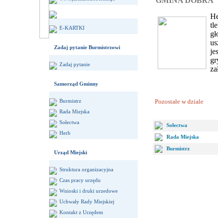
GMINA DOBRA
He
tl
E-KARTKI
gł
us
Zadaj pytanie Burmistrzowi
je
gr
Zadaj pytanie
za
Samorząd Gminny
Pozostałe w dziale
Burmistrz
Rada Miejska
Sołectwa
Sołectwa
Herb
Rada Miejska
Burmistrz
Urząd Miejski
Struktura organizacyjna
Czas pracy urzędu
Wnioski i druki urzedowe
Uchwały Rady Miejskiej
Kontakt z Urzędem