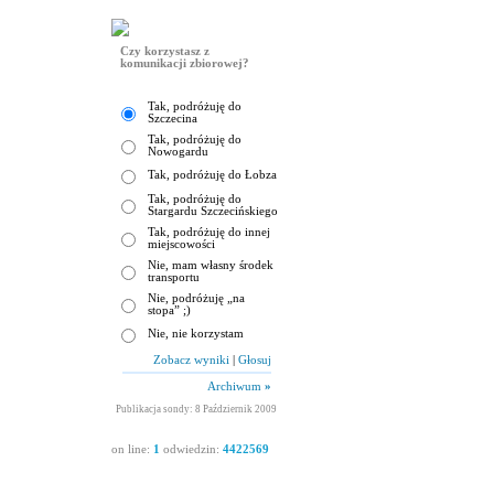
Czy korzystasz z
komunikacji zbiorowej?
Tak, podróżuję do
Szczecina
Tak, podróżuję do
Nowogardu
Tak, podróżuję do Łobza
Tak, podróżuję do
Stargardu Szczecińskiego
Tak, podróżuję do innej
miejscowości
Nie, mam własny środek
transportu
Nie, podróżuję „na
stopa” ;)
Nie, nie korzystam
Zobacz wyniki
|
Głosuj
Archiwum
»
Publikacja sondy: 8 Październik 2009
on line:
1
odwiedzin:
4422569