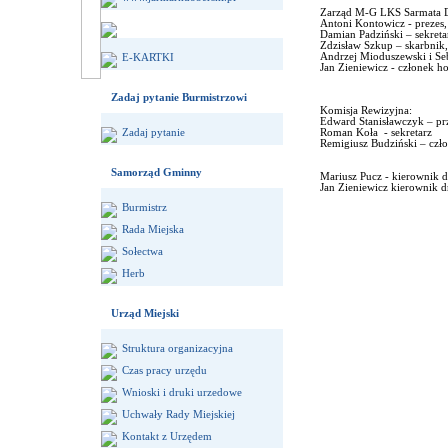
Zarząd M-G LKS Sarmata 
Antoni Kontowicz - prezes,
Damian Padziński – sekreta
Zdzisław Szkup – skarbnik,
Andrzej Mioduszewski i Se
E-KARTKI
Jan Zieniewicz - członek 
Zadaj pytanie Burmistrzowi
Komisja Rewizyjna:
Edward Stanisławczyk – pr
Zadaj pytanie
Roman Koła - sekretarz
Remigiusz Budziński – czło
Samorząd Gminny
Mariusz Pucz - kierownik 
Jan Zieniewicz kierownik 
Burmistrz
Rada Miejska
Sołectwa
Herb
Urząd Miejski
Struktura organizacyjna
Czas pracy urzędu
Wnioski i druki urzedowe
Uchwały Rady Miejskiej
Kontakt z Urzędem