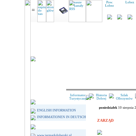
Pow.
Łobez
Łobez
Informator
Historia
Szlak
Turystyczny
Dobrej
Olbrzymów
poniedziałek
10 sierpnia 
ENGLISH INFORMATION
INFORMATIONEN IN DEUTSCH
ZARZĄD
www.jarmarkdoberski.pl