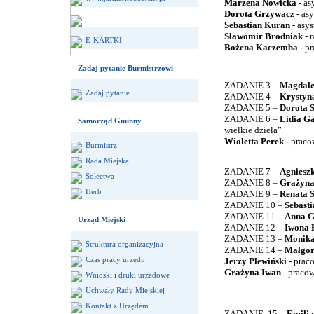
Marzena Nowicka
- a
Dorota Grzywacz
- as
Sebastian Kuran
- asy
Sławomir Brodniak
- 
E-KARTKI
Bożena Kaczemba -
pr
Zadaj pytanie Burmistrzowi
ZADANIE 3 –
Magdale
Zadaj pytanie
ZADANIE 4 –
Krystyn
ZADANIE 5 –
Dorota 
ZADANIE 6 –
Lidia Ga
Samorząd Gminny
wielkie dzieła”
Wioletta Perek -
praco
Burmistrz
Rada Miejska
ZADANIE 7 –
Agniesz
Sołectwa
ZADANIE 8 –
Grażyna
Herb
ZADANIE 9 –
Renata 
ZADANIE 10 –
Sebast
ZADANIE 11 –
Anna G
Urząd Miejski
ZADANIE 12 –
Iwona 
ZADANIE 13 –
Monika
Struktura organizacyjna
ZADANIE 14 –
Małgor
Czas pracy urzędu
Jerzy Plewiński
- prac
Grażyna Iwan
- praco
Wnioski i druki urzedowe
Uchwały Rady Miejskiej
Kontakt z Urzędem
ZADANIE
15 –
Emilia