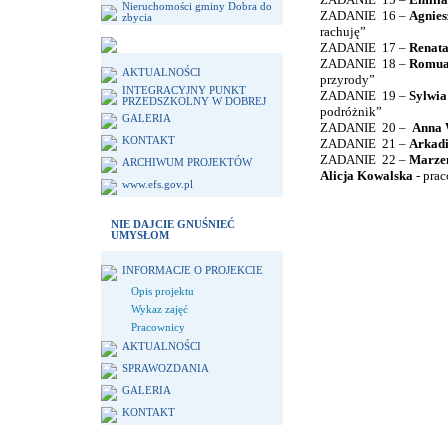
Nieruchomości gminy Dobra do
ZADANIE
16 –
Agnie
zbycia
rachuję”
ZADANIE
17 –
Renata
ZADANIE
18 –
Romual
AKTUALNOŚCI
przyrody”
INTEGRACYJNY PUNKT
ZADANIE
19 –
Sylwia
PRZEDSZKOLNY W DOBREJ
podróżnik”
GALERIA
ZADANIE
20 –
Anna 
KONTAKT
ZADANIE
21 –
Arkadi
ZADANIE
22 –
Marze
ARCHIWUM PROJEKTÓW
Alicja Kowalska
- pra
www.efs.gov.pl
NIE DAJCIE GNUŚNIEĆ
UMYSŁOM
INFORMACJE O PROJEKCIE
Opis projektu
Wykaz zajęć
Pracownicy
AKTUALNOŚCI
SPRAWOZDANIA
GALERIA
KONTAKT