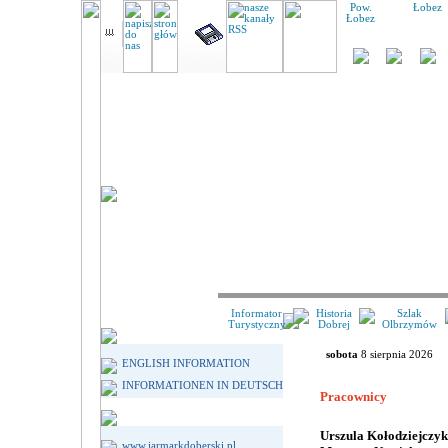
Pow.
Łobez
Łobez
Informator
Historia
Szlak
Turystyczny
Dobrej
Olbrzymów
sobota
8 sierpnia 2026
ENGLISH INFORMATION
INFORMATIONEN IN DEUTSCH
Pracownicy
Urszula Kołodziejczyk
www.jarmarkdoberski.pl