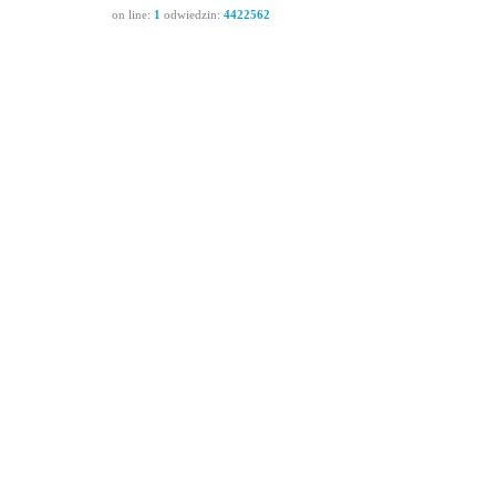
on line:
1
odwiedzin:
4422562