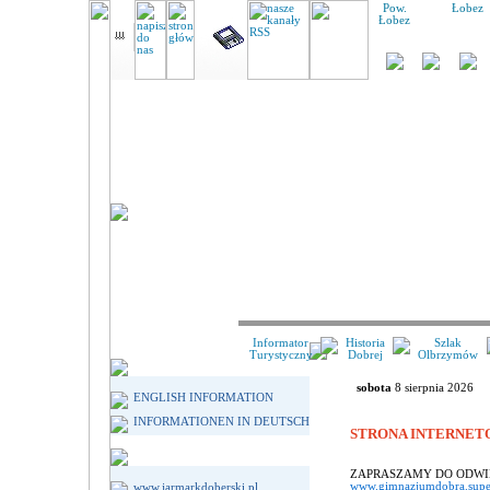
Pow.
Łobez
Łobez
Informator
Historia
Szlak
Turystyczny
Dobrej
Olbrzymów
sobota
8 sierpnia 2026
ENGLISH INFORMATION
INFORMATIONEN IN DEUTSCH
STRONA INTERNET
ZAPRASZAMY DO ODWI
www.gimnazjumdobra.super
www.jarmarkdoberski.pl