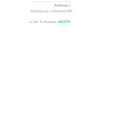
Archiwum
»
Publikacja sondy: 8 Październik 2009
on line:
1
odwiedzin:
4422573