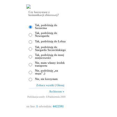
Czy korzystasz z
komunikacji zbiorowej?
Tak, podróżuję do
Szczecina
Tak, podróżuję do
Nowogardu
Tak, podróżuję do Łobza
Tak, podróżuję do
Stargardu Szczecińskiego
Tak, podróżuję do innej
miejscowości
Nie, mam własny środek
transportu
Nie, podróżuję „na
stopa” ;)
Nie, nie korzystam
Zobacz wyniki
|
Głosuj
Archiwum
»
Publikacja sondy: 8 Październik 2009
on line:
1
odwiedzin:
4422591