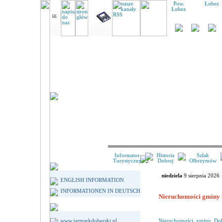
Pow.
Łobez
Łobez
Informator
Historia
Szlak
Turystyczny
Dobrej
Olbrzymów
niedziela
9 sierpnia 2026
ENGLISH INFORMATION
INFORMATIONEN IN DEUTSCH
Nieruchomości gminy 
www.jarmarkdoberski.pl
Nieruchomości gminy Dob