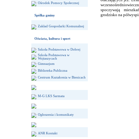
Ośrodek Pomocy Społecznej
wczesnośredniowi
spoczywają mieszka
grodzisko na półwyspi
Spółka gminy
Zakład Gospodarki Komunalnej
Oświata, kultura i sport
Szkoła Podstawowa w Dobrej
Szkoła Podstawowa w
Wojtaszycach
Gimnazjum
Biblioteka Publiczna
Centrum Kształcenia w Bienicach
M-G LKS Sarmata
Ogłoszenia i komunikaty
ANR Kontakt