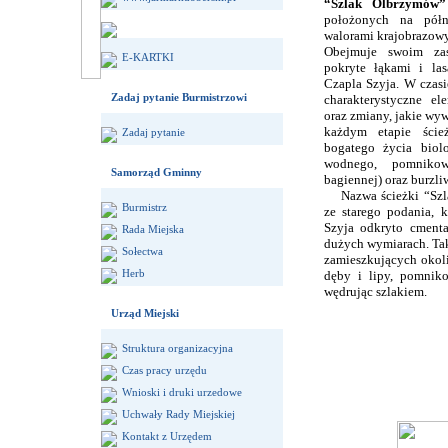
“Szlak Olbrzymów”
położonych na półn
walorami krajobrazowy
Obejmuje swoim zas
E-KARTKI
pokryte łąkami i la
Czapla Szyja. W czas
Zadaj pytanie Burmistrzowi
charakterystyczne e
oraz zmiany, jakie wy
każdym etapie ście
Zadaj pytanie
bogatego życia biolo
wodnego, pomnikowe
Samorząd Gminny
bagiennej) oraz burzliw
Nazwa ścieżki “Szla
Burmistrz
ze starego podania, k
Szyja odkryto cmenta
Rada Miejska
dużych wymiarach. Tak
Sołectwa
zamieszkujących okol
Herb
dęby i lipy, pomnik
wędrując szlakiem.
Urząd Miejski
Struktura organizacyjna
Czas pracy urzędu
Wnioski i druki urzedowe
Uchwały Rady Miejskiej
Kontakt z Urzędem