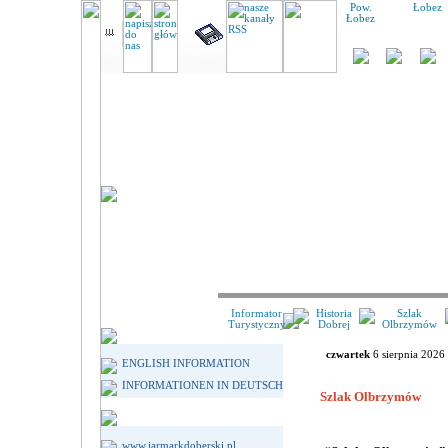
Pow.
Łobez
Łobez
Informator
Historia
Szlak
Turystyczny
Dobrej
Olbrzymów
czwartek
6 sierpnia 2026
ENGLISH INFORMATION
INFORMATIONEN IN DEUTSCH
Szlak Olbrzymów
www.jarmarkdoberski.pl