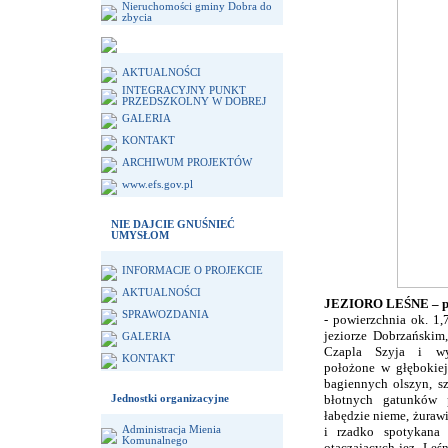
Nieruchomości gminy Dobra do
zbycia
AKTUALNOŚCI
INTEGRACYJNY PUNKT
PRZEDSZKOLNY W DOBREJ
GALERIA
KONTAKT
ARCHIWUM PROJEKTÓW
www.efs.gov.pl
NIE DAJCIE GNUŚNIEĆ
UMYSŁOM
INFORMACJE O PROJEKCIE
AKTUALNOŚCI
JEZIORO LEŚNE – p
SPRAWOZDANIA
- powierzchnia ok. 1,
jeziorze Dobrzański
GALERIA
Czapla Szyja i wyp
KONTAKT
położone w głębokie
bagiennych olszyn, s
błotnych gatunków 
Jednostki organizacyjne
łabędzie nieme, żurawi
Administracja Mienia
i rzadko spotykana
Komunalnego
otaczających jez. Leś