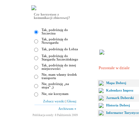
Czy korzystasz z
komunikacji zbiorowej?
Tak, podróżuję do
Szczecina
Tak, podróżuję do
Nowogardu
Tak, podróżuję do Łobza
Tak, podróżuję do
Stargardu Szczecińskiego
Tak, podróżuję do innej
Pozostałe w dziale
miejscowości
Nie, mam własny środek
transportu
Mapa Dobrej
Nie, podróżuję „na
stopa” ;)
Kalendarz Imprez
Nie, nie korzystam
Jarmark Doberski
Zobacz wyniki
|
Głosuj
Historia Dobrej
Archiwum
»
Informator Turystycz
Publikacja sondy: 8 Październik 2009