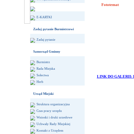
Fototemat
E-KARTKI
Zadaj pytanie Burmistrzowi
Zadaj pytanie
Samorząd Gminny
Burmistrz
Rada Miejska
Sołectwa
LINK DO GALERII: 
Herb
Urząd Miejski
Struktura organizacyjna
Czas pracy urzędu
Wnioski i druki urzedowe
Uchwały Rady Miejskiej
Kontakt z Urzędem