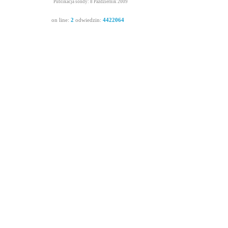
Publikacja sondy: 8 Październik 2009
on line:
2
odwiedzin:
4422064