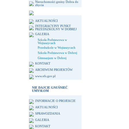
Nieruchomości gminy Dobra do
zbycia
AKTUALNOŚCI
INTEGRACYJNY PUNKT
PRZEDSZKOLNY W DOBREJ
GALERIA
Szkoła Podstawowa w
Wojtaszycach
Przedszkole w Wojtaszycach
Szkoła Podstawowa w Dobrej
Gimnazjum w Dobrej
KONTAKT
ARCHIWUM PROJEKTÓW
www.efs.gov.pl
NIE DAJCIE GNUŚNIEĆ
UMYSŁOM
INFORMACJE O PROJEKCIE
AKTUALNOŚCI
SPRAWOZDANIA
GALERIA
KONTAKT