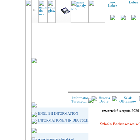
Pow.
Łobez
Łobez
Informator
Historia
Szlak
Turystyczny
Dobrej
Olbrzymów
czwartek
6 sierpnia 2026
ENGLISH INFORMATION
INFORMATIONEN IN DEUTSCH
Szkoła Podstawowa w 
www.jarmarkdoberski.pl