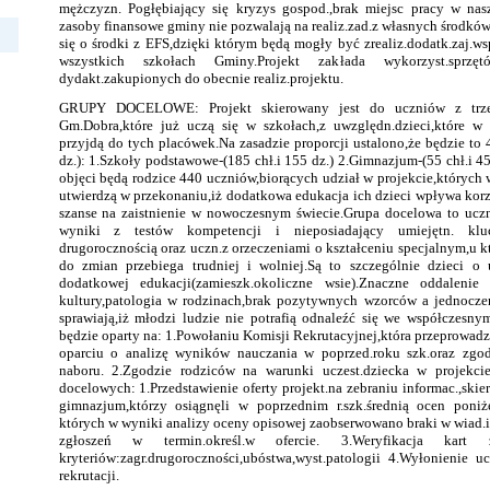
mężczyzn. Pogłębiający się kryzys gospod.,brak miejsc pracy w nas
zasoby finansowe gminy nie pozwalają na realiz.zad.z własnych środkó
się o środki z EFS,dzięki którym będą mogły być zrealiz.dodatk.zaj.w
wszystkich szkołach Gminy.Projekt zakłada wykorzyst.sprzę
dydakt.zakupionych do obecnie realiz.projektu.
GRUPY DOCELOWE: Projekt skierowany jest do uczniów z trzec
Gm.Dobra,które już uczą się w szkołach,z uwzględn.dzieci,które 
przyjdą do tych placówek.Na zasadzie proporcji ustalono,że będzie to 
dz.): 1.Szkoły podstawowe-(185 chł.i 155 dz.) 2.Gimnazjum-(55 chł.i 4
objęci będą rodzice 440 uczniów,biorących udział w projekcie,których 
utwierdzą w przekonaniu,iż dodatkowa edukacja ich dzieci wpływa korz
szanse na zaistnienie w nowoczesnym świecie.Grupa docelowa to uczn
wyniki z testów kompetencji i nieposiadający umiejętn. kluc
drugorocznością oraz uczn.z orzeczeniami o kształceniu specjalnym,u k
do zmian przebiega trudniej i wolniej.Są to szczególnie dzieci o
dodatkowej edukacji(zamieszk.okoliczne wsie).Znaczne oddalen
kultury,patologia w rodzinach,brak pozytywnych wzorców a jednocze
sprawiają,iż młodzi ludzie nie potrafią odnaleźć się we współczesnym
będzie oparty na: 1.Powołaniu Komisji Rekrutacyjnej,która przeprowadz
oparciu o analizę wyników nauczania w poprzed.roku szk.oraz zgo
naboru. 2.Zgodzie rodziców na warunki uczest.dziecka w projekci
docelowych: 1.Przedstawienie oferty projekt.na zebraniu informac.,ski
gimnazjum,którzy osiągnęli w poprzednim r.szk.średnią ocen poniże
których w wyniki analizy oceny opisowej zaobserwowano braki w wiad.i
zgłoszeń w termin.określ.w ofercie. 3.Weryfikacja kart 
kryteriów:zagr.drugoroczności,ubóstwa,wyst.patologii 4.Wyłonienie 
rekrutacji.