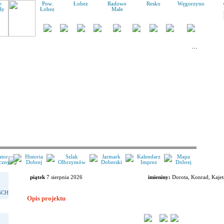
Pow.
Łobez
Radowo
Resko
Węgorzyno
Łobez
Małe
ator
Historia
Szlak
Jarmark
Kalendarz
Mapa
czny
Dobrej
Olbrzymów
Doberski
Imprez
Dobrej
piątek
7 sierpnia 2026
imieniny:
Dorota, Konrad, Kaje
SCH
Opis projektu