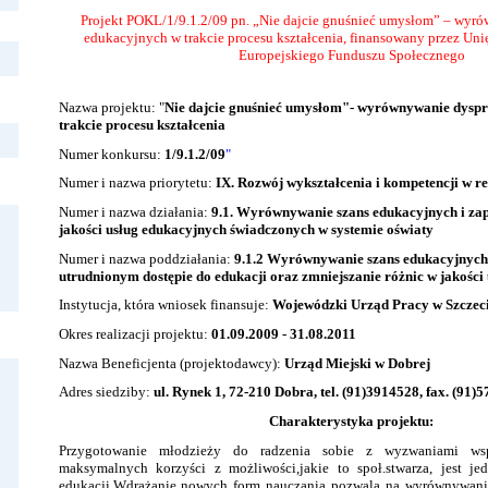
Projekt POKL/1/9.1.2/09 pn. „Nie dajcie gnuśnieć umysłom” – wyr
edukacyjnych w trakcie procesu kształcenia, finansowany przez Un
Europejskiego Funduszu Społecznego
Nazwa projektu: "
Nie dajcie gnuśnieć umysłom"- wyrównywanie dyspr
trakcie procesu kształcenia
Numer konkursu:
1/9.1.2/09
"
Numer i nazwa priorytetu:
IX. Rozwój wykształcenia i kompetencji w r
Numer i nazwa działania:
9.1. Wyrównywanie szans edukacyjnych i zap
jakości usług edukacyjnych świadczonych w systemie oświaty
Numer i nazwa poddziałania:
9.1.2 Wyrównywanie szans edukacyjnych 
utrudnionym dostępie do edukacji oraz zmniejszanie różnic w jakości
Instytucja, która wniosek finansuje:
Wojewódzki Urząd Pracy w Szczeci
Okres realizacji projektu:
01.09.2009 - 31.08.2011
Nazwa Beneficjenta (projektodawcy):
Urząd Miejski w Dobrej
Adres siedziby:
ul. Rynek 1, 72-210 Dobra, tel. (91)3914528, fax. (91)
Charakterystyka projektu:
Przygotowanie młodzieży do radzenia sobie z wyzwaniami współ
maksymalnych korzyści z możliwości,jakie to społ.stwarza, jest je
edukacji.Wdrażanie nowych form nauczania pozwala na wyrównywani