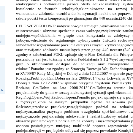
atrakcyjności i podniesienie jakości oferty edukac.instytucji syste
kształcenie w formach szkolnych,ukierunkowane na rozwój k
wzmocnienie zdolności uczniów do kontynuacji nauki oraz poprawa
szkole podst.i testu kompetencji po gimnazjum dla 440 uczestn.(240 chł.i
CELE SZCZEGÓŁOWE: nabycie nowych umiejętn.,wyrównywanie brakó
zainteresowań i aktywne spędzanie czasu wolnego,zwiększenie zaufan
umiejętn.współdziałania w grupie oraz korzystania ze zdobyczy t
j.obcym;wdrożenie do regularnego wykonywania ćwiczeń ruchowyc
j
samodzielności;wyrabianie poczucia estetyki i zmysłu krytycznego;uwra
oraz rozwijanie zdolności manualnych przez grupę 440 uczestn.(240 ch
zgodny z założeniami POKL-wpisuje się w Plan Działania dla Prioryte
postawiony cel jest tożsamy z celem Poddziałania 9.1.2"Wyrównywan
grup o utrudnionym dostępie do edukacji oraz zmniejszenie 
edukac.".Ponadto jest zgodny ze Strategią Rozwoju Woj.Zachodniopo
nr XV/99/07 Rady Miejskiej w Dobrej z dnia 12.12.2007 w sprawie przyjęc
Rozwiąz.Probl.Społ.Gm.Dobra na lata 2008-2014"oraz Uchwałą nr XV
Dobrej z dnia 12.12.2007 w sprawie przyjęcia "Systemu Profilaktyki
Rodziną Gm.Dobra na lata 2008-2013".Gm.Dobra,na terenie któ
ach
projekt,należy do gmin w szczeg.niekorzystnej sytuacji społ.-ekonom.i z
Reg.Prog.Operac.Woj.Zachodniopom.Ponadto projekt wpisuje się w poli
i mężczyzn,która w naszym przypadku będzie realizowana popr
ilościowe,przedst.w projekcie,uwzględniające podział na wskaź
mężczyzn;analiza przyczyn problemu uwzględnia społ-kulturowe uw
mężczyzn;cele proj.określają adekwatnie i realist.liczbowy udział
obszarze problemowym z podziałem na kobiety i mężczyzn;działania p
osobom posiadającym mniejszą mobilność poprzez zapewnienie do
podejm.decyzji w proj.będzie odbywał się poprzez powołanie Komisji Re