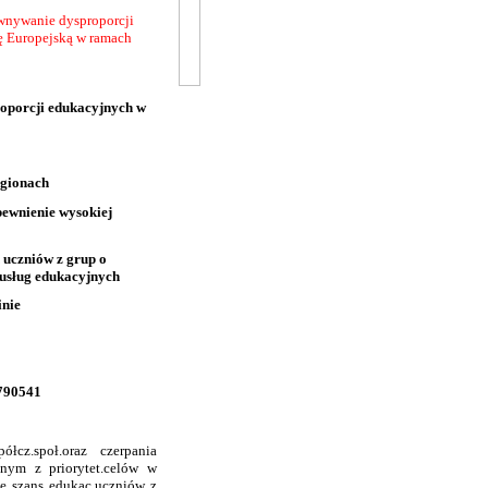
ównywanie dysproporcji
ię Europejską w ramach
oporcji edukacyjnych w
egionach
ewnienie wysokiej
uczniów z grup o
 usług edukacyjnych
nie
5790541
cz.społ.oraz czerpania
dnym z priorytet.celów w
e szans edukac.uczniów z