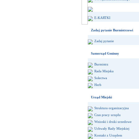
E-KARTKI
Zadaj pytanie Burmistrzowi
Zadaj pytanie
Samorząd Gminny
Burmistrz
Rada Miejska
Sołectwa
Herb
Urząd Miejski
Struktura organizacyjna
Czas pracy urzędu
Wnioski i druki urzedowe
Uchwały Rady Miejskiej
Kontakt z Urzędem