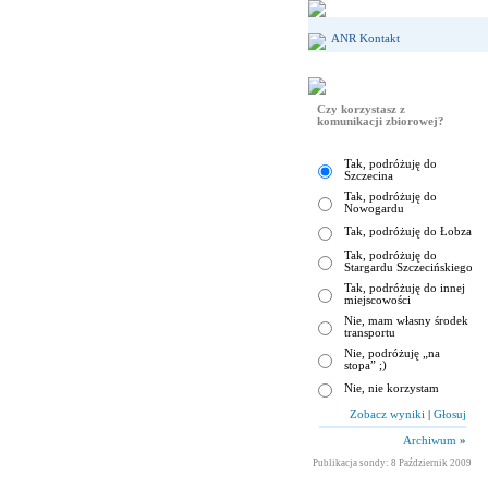
ANR Kontakt
Czy korzystasz z
komunikacji zbiorowej?
Tak, podróżuję do
Szczecina
Tak, podróżuję do
Nowogardu
Tak, podróżuję do Łobza
Tak, podróżuję do
Stargardu Szczecińskiego
Tak, podróżuję do innej
miejscowości
Nie, mam własny środek
transportu
Nie, podróżuję „na
stopa” ;)
Nie, nie korzystam
Zobacz wyniki
|
Głosuj
Archiwum
»
Publikacja sondy: 8 Październik 2009