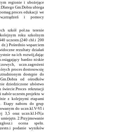
zym regionie i ubożejące
w.Dlatego Gm.Dobra ubiega
spomag.proces edukacji we
tów,urządzeń i pomocy
h szkół poł.na terenie
w kolejnym roku szkolnym
440 uczestn.(240 chł.i 200
5 dz.) Pośrednio wsparciem
widoczne rezultaty działań
ystnie na ich rozwój,dając
.osiągający bardzo niskie
zowych, uczn.zagrożeni
tórych proces dostosow.się
 utrudnionym dostępie do
ie Gm.Dobra od ośrodków
nie dziedziczone ubóstwo
 świecie.Proces rekrutacji
i nabór uczestn.projektu w
dnie z kolejnymi etapami
e. Etapy naboru do grup
erowanym do uczn.kl.V-VI i
j 3,5 oraz uczn.kl.I-IV,u
 umiejętn. 2.Przyjmowanie
zgłosz.i ocena spełn.
uczestn.i podanie wyników