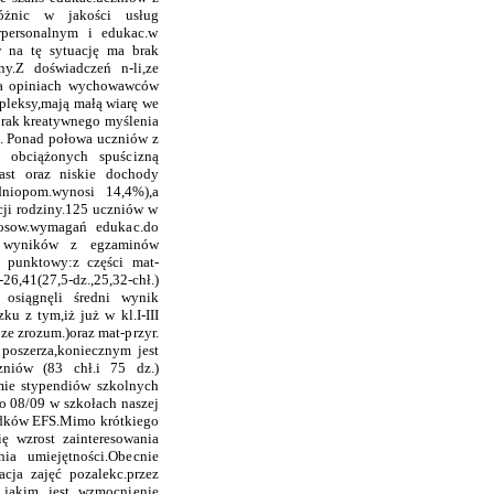
óżnic w jakości usług
rpersonalnym i edukac.w
 na tę sytuację ma brak
.Z doświadczeń n-li,ze
 na opiniach wychowawców
pleksy,mają małą wiarę we
.Brak kreatywnego myślenia
b. Ponad połowa uczniów z
 obciążonych spuścizną
ast oraz niskie dochody
dniopom.wynosi 14,4%),a
kcji rodziny.125 uczniów w
tosow.wymagań edukac.do
ek wyników z egzaminów
 punktowy:z części mat-
6,41(27,5-dz.,25,32-chł.)
 osiągnęli średni wynik
ku z tym,iż już w kl.I-III
e zrozum.)oraz mat-przyr.
 poszerza,koniecznym jest
zniów (83 chł.i 75 dz.)
mie stypendiów szkolnych
o 08/09 w szkołach naszej
odków EFS.Mimo krótkiego
ię wzrost zainteresowania
a umiejętności.Obecnie
cja zajęć pozalekc.przez
jakim jest wzmocnienie