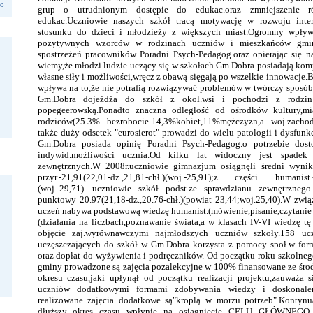
do
grup o utrudnionym dostępie do edukac.oraz zmniejszenie r
edukac.Uczniowie naszych szkół tracą motywację w rozwoju inte
stosunku do dzieci i młodzieży z większych miast.Ogromny wpływ
pozytywnych wzorców w rodzinach uczniów i mieszkańców gminy
spostrzeżeń pracowników Poradni Psych-Pedagog.oraz opierając się
wiemy,że młodzi ludzie uczący się w szkołach Gm.Dobra posiadają kom
własne siły i możliwości,wręcz z obawą sięgają po wszelkie innowacje
wpływa na to,że nie potrafią rozwiązywać problemów w twórczy sposó
Gm.Dobra dojeżdża do szkół z okol.wsi i pochodzi z rodzin
popegeerowską.Ponadto znaczna odległość od ośrodków kultury,mi
rodziców(25.3% bezrobocie-14,3%kobiet,11%mężczyzn,a woj.zacho
także duży odsetek "eurosierot" prowadzi do wielu patologii i dysfun
Gm.Dobra posiada opinię Poradni Psych-Pedagog.o potrzebie dos
indywid.możliwości ucznia.Od kilku lat widoczny jest spad
zewnętrznych.W 2008r.uczniowie gimnazjum osiągnęli średni wynik
przyr.-21,91(22,01-dz.,21,81-chł.)(woj.-25,91);z części humanist.-2
(woj.-29,71). uczniowie szkół podst.ze sprawdzianu zewnętrznego
punktowy 20.97(21,18-dz.,20.76-chł.)(powiat 23,44;woj.25,40).W związ
uczeń nabywa podstawową wiedzę humanist.(mówienie,pisanie,czytanie z
(działania na liczbach,poznawanie świata,a w klasach IV-VI wiedzę tę
objęcie zaj.wyrównawczymi najmłodszych uczniów szkoły.158 uc
uczęszczających do szkół w Gm.Dobra korzysta z pomocy społ.w for
oraz dopłat do wyżywienia i podręczników. Od początku roku szkolneg
gminy prowadzone są zajęcia pozalekcyjne w 100% finansowane ze śr
okresu czasu,jaki upłynął od początku realizacji projektu,zauważa s
uczniów dodatkowymi formami zdobywania wiedzy i doskonaleni
realizowane zajęcia dodatkowe są"kroplą w morzu potrzeb".Kontynua
dłuższy okres czasu wpłynie na osiągnięcie CELU GŁÓWNEGO 