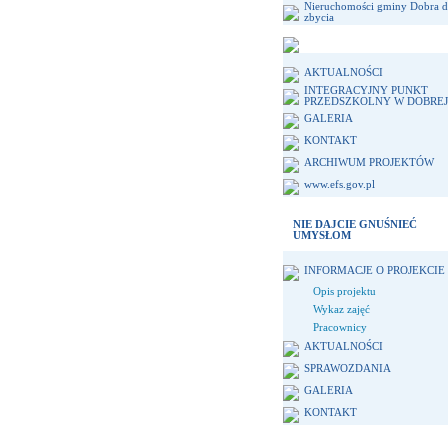
Nieruchomości gminy Dobra 
zbycia
AKTUALNOŚCI
INTEGRACYJNY PUNKT
PRZEDSZKOLNY W DOBREJ
GALERIA
KONTAKT
ARCHIWUM PROJEKTÓW
www.efs.gov.pl
NIE DAJCIE GNUŚNIEĆ
UMYSŁOM
INFORMACJE O PROJEKCIE
Opis projektu
Wykaz zajęć
Pracownicy
AKTUALNOŚCI
SPRAWOZDANIA
GALERIA
KONTAKT