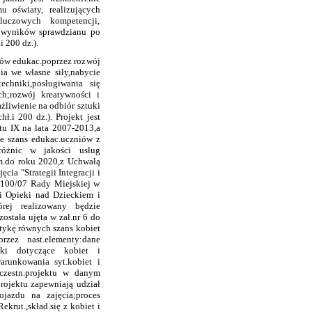
mu oświaty, realizujących
luczowych kompetencji,
 wyników sprawdzianu po
 200 dz.).
w edukac.poprzez rozwój
ia we własne siły,nabycie
echniki,posługiwania się
h;rozwój kreatywności i
żliwienie na odbiór sztuki
ł.i 200 dz.). Projekt jest
tu IX na lata 2007-2013,a
ie szans edukac.uczniów z
różnic w jakości usług
m.do roku 2020,z Uchwałą
ia "Strategii Integracji i
/100/07 Rady Miejskiej w
 i Opieki nad Dzieckiem i
rej realizowany będzie
ostała ujęta w zał.nr 6 do
tykę równych szans kobiet
zez nast.elementy:dane
niki dotyczące kobiet i
arunkowania syt.kobiet i
 uczestn.projektu w danym
rojektu zapewniają udział
jazdu na zajęcia;proces
krut.,skład.się z kobiet i