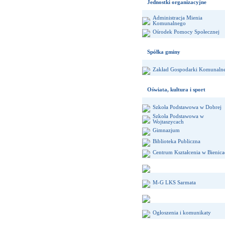
Jednostki organizacyjne
Administracja Mienia
Komunalnego
Ośrodek Pomocy Społecznej
Spółka gminy
Zakład Gospodarki Komunalne
Oświata, kultura i sport
Szkoła Podstawowa w Dobrej
Szkoła Podstawowa w
Wojtaszycach
Gimnazjum
Biblioteka Publiczna
Centrum Kształcenia w Bienic
M-G LKS Sarmata
Ogłoszenia i komunikaty