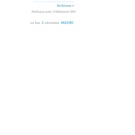
Archiwum
»
Publikacja sondy: 8 Październik 2009
on line:
2
odwiedzin:
4422505