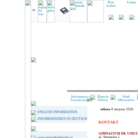
Pow.
Łobez
Łobez
Informator
Historia
Szlak
Turystyczny
Dobrej
Olbrzymów
sobota
8 sierpnia 2026
ENGLISH INFORMATION
INFORMATIONEN IN DEUTSCH
KONTAKT
GIMNAZJUM IM. UNII 
ul. Strażacka 2
www.jarmarkdoberski.pl