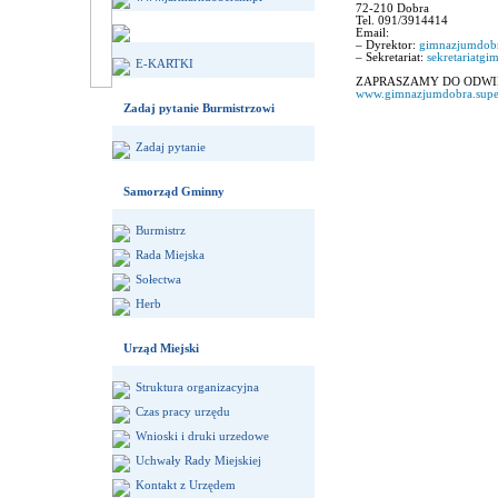
72-210 Dobra
Tel. 091/3914414
Email:
– Dyrektor:
gimnazjumdob
– Sekretariat:
sekretariatg
E-KARTKI
ZAPRASZAMY DO ODWI
www.gimnazjumdobra.super
Zadaj pytanie Burmistrzowi
Zadaj pytanie
Samorząd Gminny
Burmistrz
Rada Miejska
Sołectwa
Herb
Urząd Miejski
Struktura organizacyjna
Czas pracy urzędu
Wnioski i druki urzedowe
Uchwały Rady Miejskiej
Kontakt z Urzędem