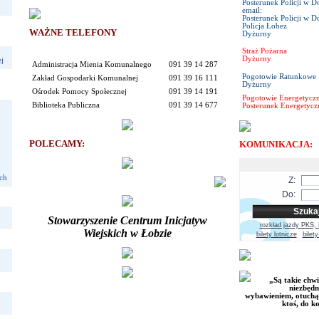
Posterunek Policji w D
email:
Posterunek Policji w D
Policja Łobez
WAŻNE TELEFONY
Dyżurny
Straż Pożarna
Dyżurny
j
Administracja Mienia Komunalnego
091 39 14 287
Pogotowie Ratunkowe
Zakład Gospodarki Komunalnej
091 39 16 111
Dyżurny
Ośrodek Pomocy Społecznej
091 39 14 191
Pogotowie Energetycz
Biblioteka Publiczna
091 39 14 677
Posterunek Energetyc
POLECAMY
:
KOMUNIKACJA:
ach
Z:
Do:
Stowarzyszenie Centrum Inicjatyw
rozkład jazdy PKS
Wiejskich w Łobzie
bilety lotnicze
bilet
„Są takie chwi
niezbędn
wybawieniem, otuchą,
ktoś, do k