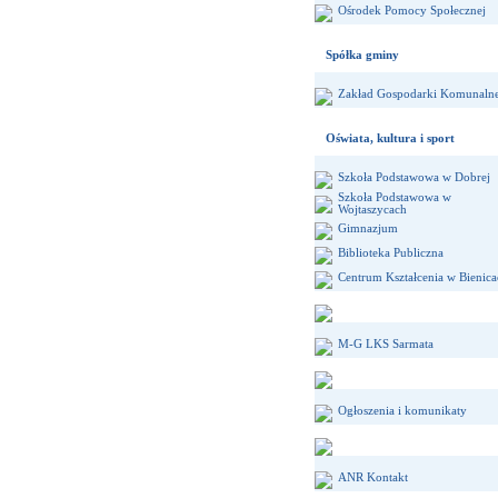
Ośrodek Pomocy Społecznej
Spółka gminy
Zakład Gospodarki Komunalne
Oświata, kultura i sport
Szkoła Podstawowa w Dobrej
Szkoła Podstawowa w
Wojtaszycach
Gimnazjum
Biblioteka Publiczna
Centrum Kształcenia w Bienic
M-G LKS Sarmata
Ogłoszenia i komunikaty
ANR Kontakt