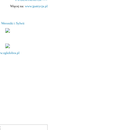
Więcej na:
www.jpatrycja.pl
 Weroniki i Sylwii
w.zgkdobra.pl