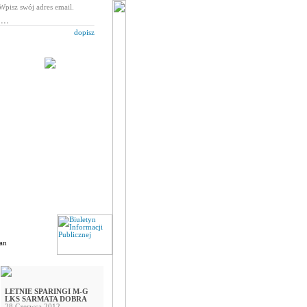
Wpisz swój adres email.
dopisz
fan
LETNIE SPARINGI M-G
LKS SARMATA DOBRA
28 Czerwca 2012