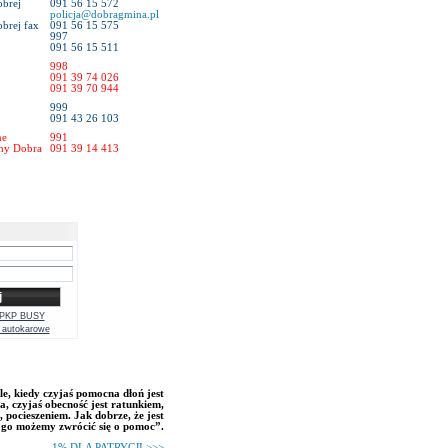
obrej
091 56 15 572
policja@dobragmina.pl
obrej fax
091 56 15 575
997
091 56 15 511
998
091 39 74 026
091 39 70 944
999
091 43 26 103
ne
991
zny Dobra
091 39 14 413
, PKP BUSY
y autokarowe
le, kiedy czyjaś pomocna dłoń jest
a, czyjaś obecność jest ratunkiem,
 pocieszeniem. Jak dobrze, że jest
ogo możemy zwrócić się o pomoc”.
1% DLA PATRYCJI
>>>