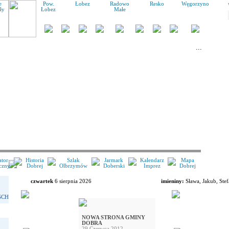
Pow.
Łobez
Radowo
Resko
Węgorzyno
Łobez
Małe
ator
Historia
Szlak
Jarmark
Kalendarz
Mapa
czny
Dobrej
Olbrzymów
Doberski
Imprez
Dobrej
czwartek
6 sierpnia 2026
imieniny:
Sława, Jakub, Ste
SCH
NOWA STRONA GMINY
DOBRA
29 Czerwca 2012