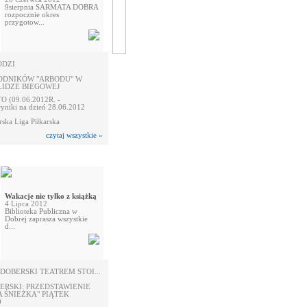
9sierpnia SARMATA DOBRA
rozpocznie okres
przygotow...
ODZI
DNIKÓW "ARBODU" W
LIDZE BIEGOWEJ
 (09.06.2012R. -
yniki na dzień 28.06.2012
ska Liga Piłkarska
czytaj wszystkie »
Wakacje nie tylko z książką
4 Lipca 2012
Biblioteka Publiczna w
Dobrej zaprasza wszystkie
d...
 DOBERSKI TEATREM STOI...
ERSKI: PRZEDSTAWIENIE
 ŚNIEŻKA" PIĄTEK
0