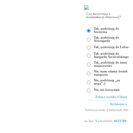
Czy korzystasz z
komunikacji zbiorowej?
Tak, podróżuję do
Szczecina
Tak, podróżuję do
Nowogardu
Tak, podróżuję do Łobza
Tak, podróżuję do
Stargardu Szczecińskiego
Tak, podróżuję do innej
miejscowości
Nie, mam własny środek
transportu
Nie, podróżuję „na
stopa” ;)
Nie, nie korzystam
Zobacz wyniki
|
Głosuj
Archiwum
»
Publikacja sondy: 8 Październik 2009
on line:
5
odwiedzin:
4421700