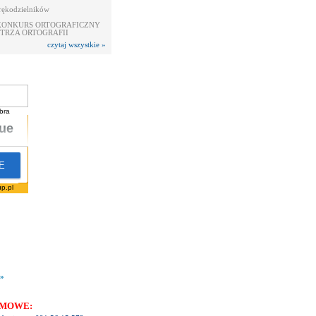
 rękodzielników
 KONKURS ORTOGRAFICZNY
TRZA ORTOGRAFII
czytaj wszystkie »
bra
p.pl
ź»
RMOWE: