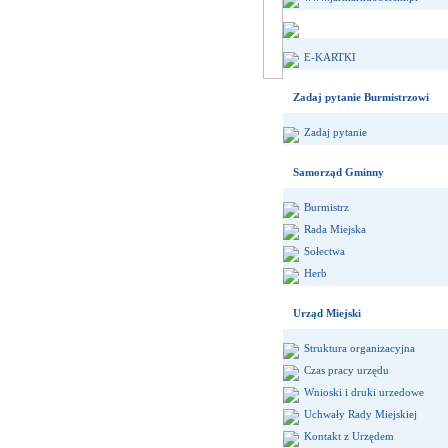
E-KARTKI
Zadaj pytanie Burmistrzowi
Zadaj pytanie
Samorząd Gminny
Burmistrz
Rada Miejska
Sołectwa
Herb
Urząd Miejski
Struktura organizacyjna
Czas pracy urzędu
Wnioski i druki urzedowe
Uchwały Rady Miejskiej
Kontakt z Urzędem