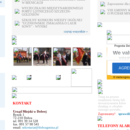
do
W BIENICACH
Zaproszenie dla
WYCIECZKA DO MIĘDZYNARODOWEGO
VIII GMINNY
PORTU LOTNICZEGO SZCZECIN-
O PUCHAR MIS
GOLENIÓW
SZKOLNY KONKURS WIEDZY OGÓLNEJ
"UCZNIOWSKIE ZMAGANIA O LAUR
SOWY" - WYNIKI
czytaj wszystkie »
Pogoda Do
© meteogrou
Tutaj na pewno
znajdziesz firmę lub
KONTAKT
stowarzyszenia które
działają w obrębie
naszego powiatu.
Urząd Miejski w Dobrej
Zapraszamy!
sprawd
Rynek 1
72-210 Dobra
tel. 091 39 14 528
fax. 091 57 90 541
TELEFONY ALA
email:
sekretariat@dobragmina.pl