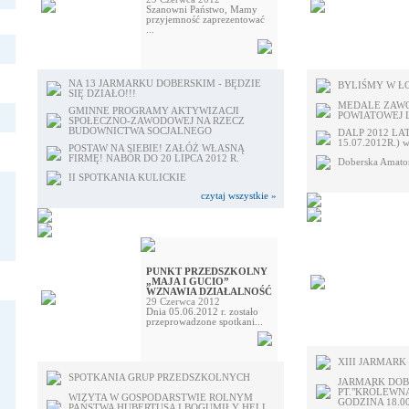
Szanowni Państwo, Mamy
przyjemność zaprezentować
...
NA 13 JARMARKU DOBERSKIM - BĘDZIE
BYLIŚMY W Ł
SIĘ DZIAŁO!!!
MEDALE ZAWO
GMINNE PROGRAMY AKTYWIZACJI
POWIATOWEJ 
SPOŁECZNO-ZAWODOWEJ NA RZECZ
BUDOWNICTWA SOCJALNEGO
DALP 2012 LATO
15.07.2012R.) w
POSTAW NA SIEBIE! ZAŁÓŻ WŁASNĄ
FIRMĘ! NABÓR DO 20 LIPCA 2012 R.
Doberska Amator
II SPOTKANIA KULICKIE
czytaj wszystkie »
PUNKT PRZEDSZKOLNY
„MAJA I GUCIO”
WZNAWIA DZIAŁALNOŚĆ
29 Czerwca 2012
Dnia 05.06.2012 r. zostało
przeprowadzone spotkani...
XIII JARMARK
SPOTKANIA GRUP PRZEDSZKOLNYCH
JARMARK DOB
PT."KRÓLEWNA
WIZYTA W GOSPODARSTWIE ROLNYM
GODZINA 18.0
PAŃSTWA HUBERTUSA I BOGUMIŁY HELL