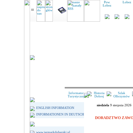
Pow.
Łobez
Łobez
Informator
Historia
Szlak
Turystyczny
Dobrej
Olbrzymów
niedziela
9 sierpnia 2026
ENGLISH INFORMATION
INFORMATIONEN IN DEUTSCH
DORADZTWO ZAWO
www.jarmarkdoberski.pl