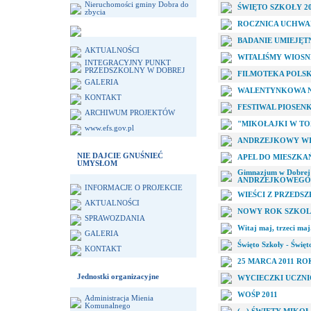
Nieruchomości gminy Dobra do
ŚWIĘTO SZKOŁY 2
zbycia
ROCZNICA UCHWAL
BADANIE UMIEJĘT
AKTUALNOŚCI
WITALIŚMY WIOSN
INTEGRACYJNY PUNKT
PRZEDSZKOLNY W DOBREJ
FILMOTEKA POLSK
GALERIA
WALENTYNKOWA N
KONTAKT
FESTIWAL PIOSEN
ARCHIWUM PROJEKTÓW
"MIKOŁAJKI W TO
www.efs.gov.pl
ANDRZEJKOWY WIE
NIE DAJCIE GNUŚNIEĆ
APEL DO MIESZK
UMYSŁOM
Gimnazjum w Dobrej s
ANDRZEJKOWEGO 
INFORMACJE O PROJEKCIE
WIEŚCI Z PRZEDS
AKTUALNOŚCI
NOWY ROK SZKOL
SPRAWOZDANIA
Witaj maj, trzeci maj.
GALERIA
Święto Szkoły - Święt
KONTAKT
25 MARCA 2011 RO
Jednostki organizacyjne
WYCIECZKI UCZNI
WOŚP 2011
Administracja Mienia
Komunalnego