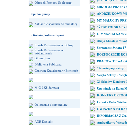
(...) ŚWIĘTY MIKOŁ
Ośrodek Pomocy Społecznej
MIKOŁAJ PRZYBYŁ
ANDRZEJKOWY WI
Spółka gminy
MY MALUCHY PRZY
Zakład Gospodarki Komunalnej
"ŻEBY POLSKA BY
GIMNAZJALNA WY
Oświata, kultura i sport
Akcja Mikołaj! Mikoł
Szkoła Podstawowa w Dobrej
Sprzątanie Świata 17 
Szkoła Podstawowa w
Wojtaszycach
ROZPOCZĘCIE RO
Gimnazjum
PRACOWITE WAKA
Biblioteka Publiczna
"A może poprosimy o 
Centrum Kształcenia w Bienicach
Święto Szkoły - Święt
XI Szkolny Konkurs Or
M-G LKS Sarmata
Upominek na Dzień 
KONKURS ORTOGR
Łobeska Baba Wielka
Ogłoszenia i komunikaty
GWIAZDKA PO RA
INFORMACJA Z ZA
ANR Kontakt
Andrzejkowy Wieczór