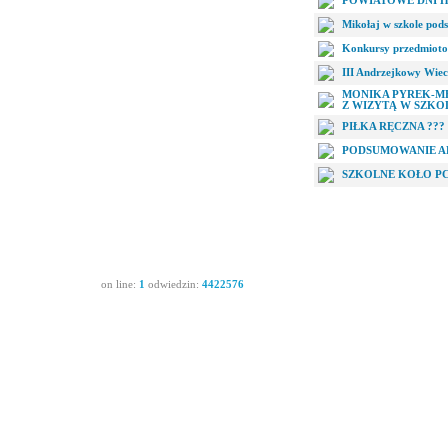
POWIATOWE DNI
Mikołaj w szkole pod
Konkursy przedmioto
III Andrzejkowy Wie
MONIKA PYREK-MED
Z WIZYTĄ W SZKO
PIŁKA RĘCZNA ???
PODSUMOWANIE A
SZKOLNE KOŁO P
on line:
1
odwiedzin:
4422576