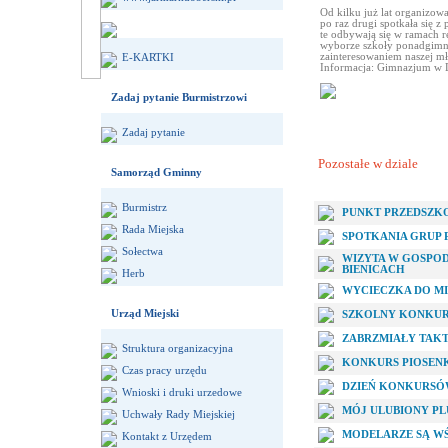
Od kilku już lat organizow
po raz drugi spotkała się
te odbywają się w ramach 
wyborze szkoły ponadgimnaz
zainteresowaniem naszej mł
E-KARTKI
Informacja: Gimnazjum w 
Zadaj pytanie Burmistrzowi
Zadaj pytanie
Pozostałe w dziale
Samorząd Gminny
Burmistrz
PUNKT PRZEDSZKO
Rada Miejska
SPOTKANIA GRUP
Sołectwa
WIZYTA W GOSPOD
BIENICACH
Herb
WYCIECZKA DO M
Urząd Miejski
SZKOLNY KONKURS
ZABRZMIAŁY TAKT
Struktura organizacyjna
KONKURS PIOSEN
Czas pracy urzędu
DZIEŃ KONKURSÓW
Wnioski i druki urzedowe
MÓJ ULUBIONY PL
Uchwały Rady Miejskiej
MODELARZE SĄ WŚ
Kontakt z Urzędem