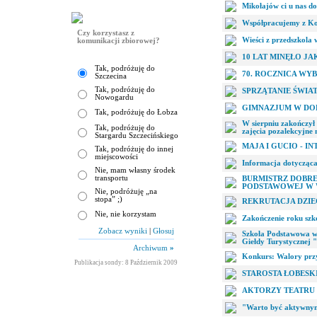
Mikołajów ci u nas do
Współpracujemy z K
Czy korzystasz z
Wieści z przedszkola
komunikacji zbiorowej?
10 LAT MINĘŁO JAK
Tak, podróżuję do
70. ROCZNICA WY
Szczecina
Tak, podróżuję do
SPRZĄTANIE ŚWIA
Nowogardu
GIMNAZJUM W DOBR
Tak, podróżuję do Łobza
W sierpniu zakończył
Tak, podróżuję do
zajęcia pozalekcyjne
Stargardu Szczecińskiego
MAJA I GUCIO - 
Tak, podróżuję do innej
miejscowości
Informacja dotycząca
Nie, mam własny środek
transportu
BURMISTRZ DOBREJ 
PODSTAWOWEJ W
Nie, podróżuję „na
stopa” ;)
REKRUTACJA DZIE
Nie, nie korzystam
Zakończenie roku szk
Zobacz wyniki
|
Głosuj
Szkoła Podstawowa w 
Giełdy Turystycznej 
Archiwum
»
Konkurs: Walory przy
Publikacja sondy: 8 Październik 2009
STAROSTA ŁOBESKI za
AKTORZY TEATRU 
"Warto być aktywnym-