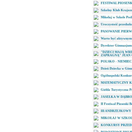
FESTIWAL PIOSEN
Szkolny Klub Krajo
Mikołaj w Szkole Po
Uroczystość przedszk
PASOWANIE PIER
Warto być aktywnym-r
Dyrektor Gimnazjum w
"DZIECI MAJĄ WR
ZAPRAGNĄ" JEAN 
POLSKO - NIEMIEC
Dzień Dziecka w Gim
Ogólnopolski Konkur
MATEMATYCZNY K
Giełda Turystyczna 
JASEŁKA W DĄBR
II Festiwal Piosenki
III ANDRZEJKOWY
MIKOŁAJ W SZKO
KONKURSY PRZED